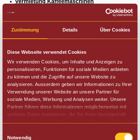
Vermietung Kaffeemaschinen
Occasionen
Kaffeevollautomat
Siebträger Espressomaschinen
Kaffeepadmaschinen
Zustimmung
Details
Über Cookies
Filterkaffeemaschinen
Kolbenmaschinen
Kaffeemühlen
Diese Webseite verwendet Cookies
Zufriedenheitsgarantie
Über uns
Wir verwenden Cookies, um Inhalte und Anzeigen zu
Kontakt
personalisieren, Funktionen für soziale Medien anbieten
zu können und die Zugriffe auf unsere Website zu
Öffnungszeiten
analysieren. Ausserdem geben wir Informationen zu Ihrer
Mittwoch
Verwendung unserer Website an unsere Partner für
09.00
bis
14.00 Uhr
soziale Medien, Werbung und Analysen weiter. Unsere
Donnerstag und Freitag
09.00
bis
17.00 Uhr
Partner führen diese Informationen möglicherweise mit
Samstag
weiteren Daten zusammen, die Sie ihnen bereitgestellt
nach Vereinbarung
haben oder die sie im Rahmen Ihrer Nutzung der Dienste
Sonntag, Montag, Dienstag
Geschlossen
gesammelt haben.
Einwilligungsauswahl
Notwendig
Parkplätze finden Sie vor dem Ladenlokal.