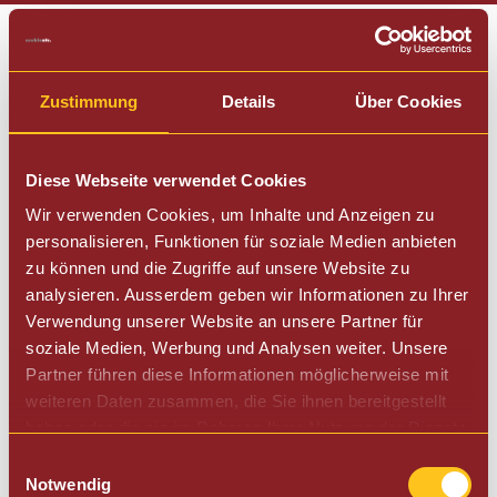
079 935 22 22
Wir bitten um Entschuldigung
Zustimmung
Details
Über Cookies
Die von Ihnen gesuchte Seite gibt es nicht.
Folgende Seite wurde in der URL eingegeben:
Diese Webseite verwendet Cookies
/electra_micro_casa_semiautomatica_sxc
Wir verwenden Cookies, um Inhalte und Anzeigen zu
personalisieren, Funktionen für soziale Medien anbieten
Seit mehr als 30 Jahren Qualität, Fachkompetenz und
zu können und die Zugriffe auf unsere Website zu
Service im Raum Zuerich.
analysieren. Ausserdem geben wir Informationen zu Ihrer
Verwendung unserer Website an unsere Partner für
Café etc. GmbH
Impressum
soziale Medien, Werbung und Analysen weiter. Unsere
Witzbergstrasse 25
Datenschutz
Partner führen diese Informationen möglicherweise mit
8330 Pfäffikon ZH
Sitemap
weiteren Daten zusammen, die Sie ihnen bereitgestellt
079 935 22 22
haben oder die sie im Rahmen Ihrer Nutzung der Dienste
mail@cafeetc.ch
gesammelt haben.
Einwilligungsauswahl
Notwendig
© copyright 2026 Café etc. GmbH