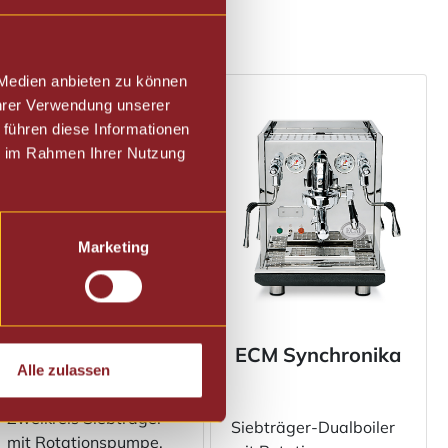
 Medien anbieten zu können
Ihrer Verwendung unserer
 führen diese Informationen
ie im Rahmen Ihrer Nutzung
Marketing
ECM Technika V
ECM Synchronika
Profi PID
Alle zulassen
Zweikreis Siebträger
Siebträger-Dualboiler
mit Rotationspumpe,