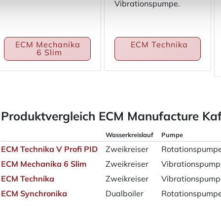
Vibrationspumpe.
ECM Mechanika 
ECM Technika
6 Slim
Produktvergleich ECM Manufacture Ka
Wasserkreislauf
Pumpe
ECM Technika V Profi PID
Zweikreiser
Rotationspump
ECM Mechanika 6 Slim
Zweikreiser
Vibrationspump
ECM Technika
Zweikreiser
Vibrationspump
ECM Synchronika
Dualboiler
Rotationspump