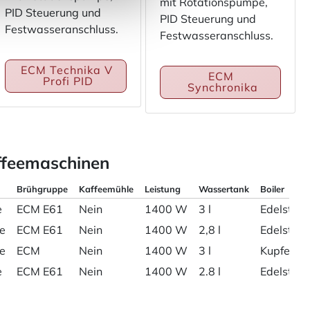
mit Rotationspumpe,
PID Steuerung und
PID Steuerung und
Festwasseranschluss.
Festwasseranschluss.
ECM Technika V 
ECM 
Profi PID
Synchronika
ffeemaschinen
Brühgruppe
Kaffeemühle
Leistung
Wassertank
Boiler
e
ECM E61
Nein
1400 W
3 l
Edelstahl
e
ECM E61
Nein
1400 W
2,8 l
Edelstahl
e
ECM
Nein
1400 W
3 l
Kupfer 2
e
ECM E61
Nein
1400 W
2.8 l
Edelstah