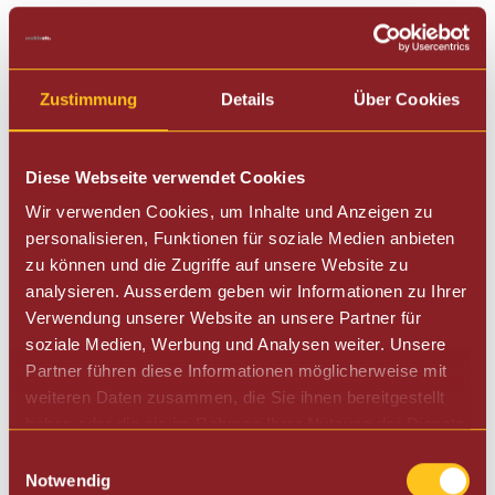
weiter zu Macap Kaffeemühlen
Café etc. stellt die Kaffeemühle der Firma
Zustimmung
Details
Über Cookies
Macap vor:
Diese Webseite verwendet Cookies
Wir verwenden Cookies, um Inhalte und Anzeigen zu
personalisieren, Funktionen für soziale Medien anbieten
zu können und die Zugriffe auf unsere Website zu
analysieren. Ausserdem geben wir Informationen zu Ihrer
Verwendung unserer Website an unsere Partner für
soziale Medien, Werbung und Analysen weiter. Unsere
Macap M2D
Partner führen diese Informationen möglicherweise mit
weiteren Daten zusammen, die Sie ihnen bereitgestellt
Die Kaffeemühle für
haben oder die sie im Rahmen Ihrer Nutzung der Dienste
Zuhause oder im
gesammelt haben.
Büro.
Einwilligungsauswahl
Notwendig