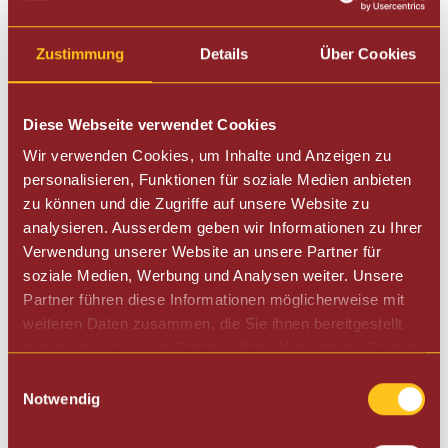
Masse:
Zustimmung
Details
Über Cookies
303
x
528 x
562
mm
​Gewicht:
20 Kg
Diese Webseite verwendet Cookies
Wir verwenden Cookies, um Inhalte und Anzeigen zu
personalisieren, Funktionen für soziale Medien anbieten
zu können und die Zugriffe auf unsere Website zu
analysieren. Ausserdem geben wir Informationen zu Ihrer
Verwendung unserer Website an unsere Partner für
soziale Medien, Werbung und Analysen weiter. Unsere
Partner führen diese Informationen möglicherweise mit
weiteren Daten zusammen, die Sie ihnen bereitgestellt
haben oder die sie im Rahmen Ihrer Nutzung der Dienste
gesammelt haben.
Einwilligungsauswahl
Notwendig