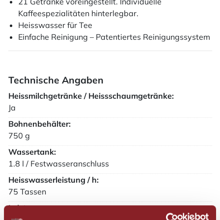
21 Getränke voreingestellt. Individuelle
Kaffeespezialitäten hinterlegbar.
Heisswasser für Tee
Einfache Reinigung – Patentiertes Reinigungssystem
Technische Angaben
​Heissmilchgetränke / Heissschaumgetränke:
Ja
​Bohnenbehälter:
750 g
​Wassertank:
1.8 l / Festwasseranschluss
​Heisswasserleistung / h:
75 Tassen
​Leistung:
2800 W