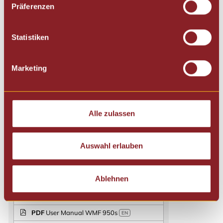
Präferenzen
Statistiken
Previous
Next
Marketing
Alle zulassen
Auswahl erlauben
Dokumente WMF 950s
Ablehnen
PDF
Bedienungsanleitung WMF 950s
DE
PDF
User Manual WMF 950s
EN