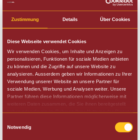
Wasserfilterkompatibilität
Damit dein Kaffee noch besser schmeckt, verwendest du
Zustimmung
Details
Über Cookies
am besten einen Melitta® Pro Aqua Wasserfilter. Ein
weiterer Vorteil: Dein Kaffeevollautomat muss dadurch nur
einmal pro Jahr** entkalkt werden. Warum? Na logisch:
Diese Webseite verwendet Cookies
Kalkablagerungen im Wasserkreislauf werden durch den
Wir verwenden Cookies, um Inhalte und Anzeigen zu
Filter so lange wie möglich vermieden.
personalisieren, Funktionen für soziale Medien anbieten
** Die Angabe basiert auf 120 ml Tassenfüllmenge bei sechs Bezügen
zu können und die Zugriffe auf unsere Website zu
pro Tag und sechsmaligem Filteraustausch entsprechend der
analysieren. Ausserdem geben wir Informationen zu Ihrer
Geräteangabe.
Verwendung unserer Website an unsere Partner für
soziale Medien, Werbung und Analysen weiter. Unsere
Automatisches Reinigungs- und
Partner führen diese Informationen möglicherweise mit
Entkalkungsprogramm
weiteren Daten zusammen, die Sie ihnen bereitgestellt
haben oder die sie im Rahmen Ihrer Nutzung der Dienste
Kommunikation ist alles. Dein Kaffeevollautomat meldet
gesammelt haben.
dir automatisch im Display, wenn er gereinigt oder entkalkt
Einwilligungsauswahl
Notwendig
werden will.