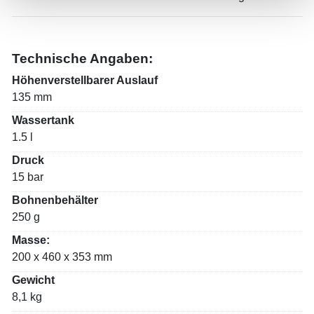
Technische Angaben:
​Höhenverstellbarer Auslauf
135 mm
​Wassertank
1.5 l
​Druck
15 bar
​Bohnenbehälter
250 g
Masse:
200
x
460
x
353
mm
Gewicht
8,1 kg