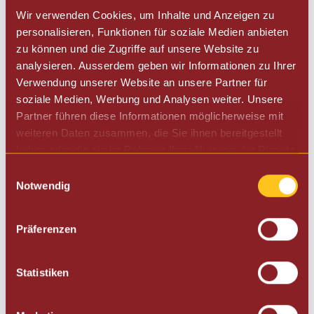
​Bohnenbehälter Standard
Wir verwenden Cookies, um Inhalte und Anzeigen zu
250 g
personalisieren, Funktionen für soziale Medien anbieten
zu können und die Zugriffe auf unsere Website zu
Bohnenbehäter Erweitert
analysieren. Ausserdem geben wir Informationen zu Ihrer
650 g​
Verwendung unserer Website an unsere Partner für
Masse:
soziale Medien, Werbung und Analysen weiter. Unsere
305
x
445
x
405
mm
Partner führen diese Informationen möglicherweise mit
weiteren Daten zusammen, die Sie ihnen bereitgestellt
Gewicht
haben oder die sie im Rahmen Ihrer Nutzung der Dienste
15 kg
gesammelt haben.
Einwilligungsauswahl
​Nennleistung
Notwendig
1,7 – 2,3 kW
​Netzanschluss
Präferenzen
50 / 60 Hz 120 – 240 V
Statistiken