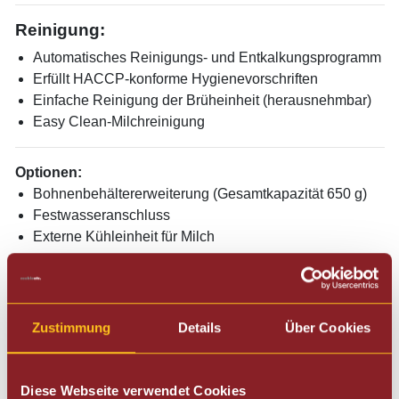
Reinigung:
Automatisches Reinigungs- und Entkalkungsprogramm
Erfüllt HACCP-konforme Hygienevorschriften
Einfache Reinigung der Brüheinheit (herausnehmbar)
Easy Clean-Milchreinigung
Optionen:
Bohnenbehältererweiterung (Gesamtkapazität 650 g)
Festwasseranschluss
Externe Kühleinheit für Milch​
Technische Angaben:
​Höhenverstellbarer Auslauf
Zustimmung
Details
Über Cookies
70-135 mm
​Wassertank
2,2 l
Diese Webseite verwendet Cookies