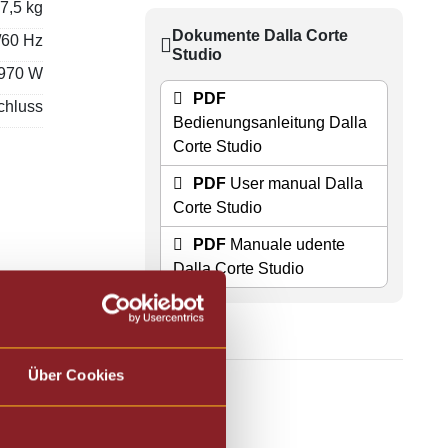
7,5 kg
Dokumente Dalla Corte
/60 Hz
Studio
970 W
PDF
chluss
Bedienungsanleitung Dalla
Corte Studio
PDF
User manual Dalla
Corte Studio
PDF
Manuale udente
Dalla Corte Studio
Über Cookies
chine und Kaffeemühle.