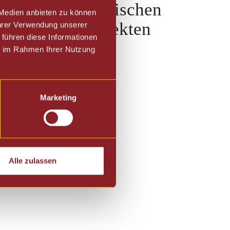
rista. Die praktischen
 Medien anbieten zu können
uhause zum perfekten
Ihrer Verwendung unserer
 führen diese Informationen
ie im Rahmen Ihrer Nutzung
Marketing
Alle zulassen