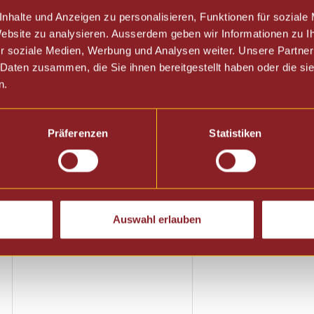
Nicht nur für den den Profi-Ba
nhalte und Anzeigen zu personalisieren, Funktionen für soziale
Helfer, damit der Espresso Z
 Website zu analysieren. Ausserdem geben wir Informationen zu 
r soziale Medien, Werbung und Analysen weiter. Unsere Partner
Kaffeegenuss wird.
 Daten zusammen, die Sie ihnen bereitgestellt haben oder die s
n.
Präferenzen
Statistiken
Auswahl erlauben