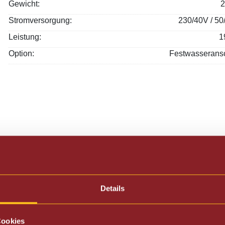
​Gewicht:
2
Stromversorgung:
230/40V / 50
Leistung:
1
Option:
Festwasserans
Details
Praktisches Zubehör rund um die Kaffeemas
Cookies