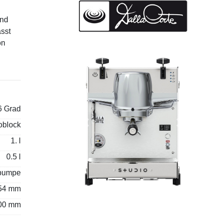
und
ässt
on
6 Grad
oblock
Previous
Next
1. l
0.5 l
spumpe
54 mm
400 mm