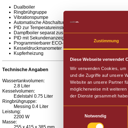
Dualboiler
Ringbrühgruppe
Vibrationspumpe
Automatische Abschaltung durch Sensor bei Wasserma
PID zur Temperatureinstellung des Kaffeekessels
Dampfboiler separat zuschaltbar
PID mit Sekundenanzeige der Durchlaufzeit
Zustimmung
Programmierbarer ECO-Modus
Kesseldruckmanometer
Kupferheizung
Diese Webseite verwendet 
Wir verwenden Cookies, um I
Technische Angaben
und die Zugriffe auf unsere
​Wassertankvolumen:
Website an unsere Partner fü
2.8 Liter
möglicherweise mit weiteren
​Kesselvolumen:
der Dienste gesammelt habe
Edelstahl 0.75 Liter
​Ringbrühgruppe:
Messing 0.4 Liter
Einwilligungsauswahl
​Leistung:
Notwendig
2200 W
Masse:
255
x
415 x
385
mm